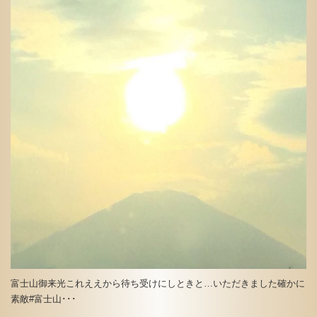
富士山御来光これええから待ち受けにしときと…いただきました確かに
素敵#富士山･･･