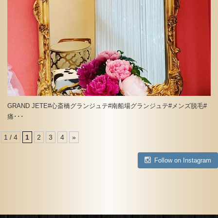
GRAND JETE#心斎橋グランジュテ#南船場グランジュテ#メンズ脱毛#
痛･･･
1 / 4
1
2
3
4
»
Follow on Instagram