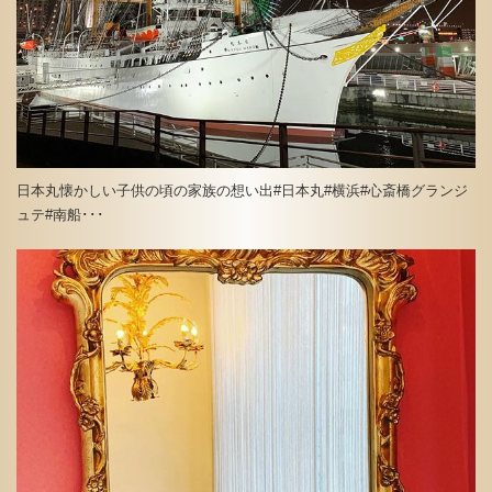
日本丸懐かしい子供の頃の家族の想い出#日本丸#横浜#心斎橋グランジ
ュテ#南船･･･