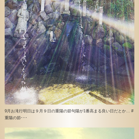
9月お滝行明日は９月９日の重陽の節句陽が1番高まる良い日だとか… #
重陽の節･･･